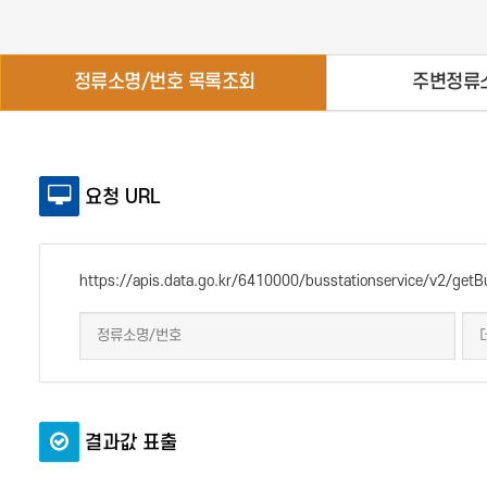
정류소명/번호 목록조회
주변정류
요청 URL
https://apis.data.go.kr/6410000/busstationservice/v2/getB
결과값 표출